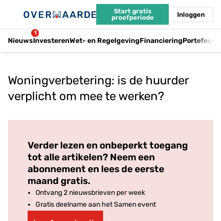
Start gratis
Inloggen
proefperiode
1
Nieuws
Investeren
Wet- en Regelgeving
Financiering
Portefeuil
Woningverbetering: is de huurder
verplicht om mee te werken?
Log in
om dit artikel te lezen.
Verder lezen en onbeperkt toegang
tot alle artikelen? Neem een
abonnement en lees de eerste
maand gratis.
Ontvang 2 nieuwsbrieven per week
Gratis deelname aan het Samen event