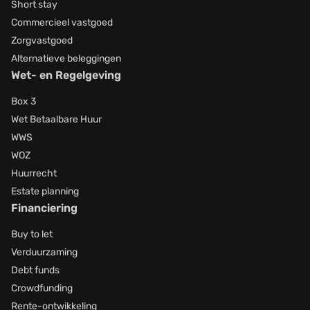
Short stay
Commercieel vastgoed
Zorgvastgoed
Alternatieve beleggingen
Wet- en Regelgeving
Box 3
Wet Betaalbare Huur
WWS
WOZ
Huurrecht
Estate planning
Financiering
Buy to let
Verduurzaming
Debt funds
Crowdfunding
Rente-ontwikkeling