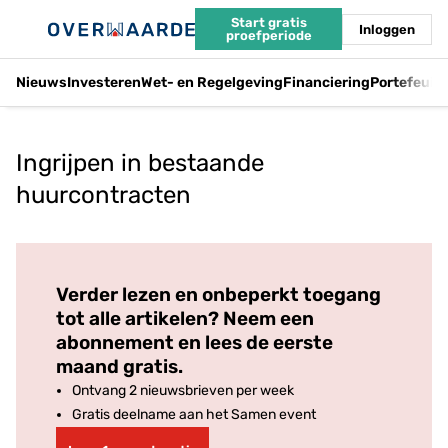
Start gratis
Inloggen
proefperiode
Nieuws
Investeren
Wet- en Regelgeving
Financiering
Portefeuil
Ingrijpen in bestaande
huurcontracten
Log in
om dit artikel te lezen.
Verder lezen en onbeperkt toegang
tot alle artikelen? Neem een
abonnement en lees de eerste
maand gratis.
Ontvang 2 nieuwsbrieven per week
Gratis deelname aan het Samen event