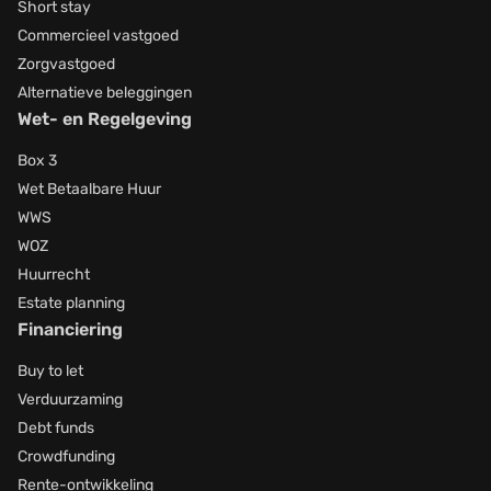
Short stay
Commercieel vastgoed
Zorgvastgoed
Alternatieve beleggingen
Wet- en Regelgeving
Box 3
Wet Betaalbare Huur
WWS
WOZ
Huurrecht
Estate planning
Financiering
Buy to let
Verduurzaming
Debt funds
Crowdfunding
Rente-ontwikkeling