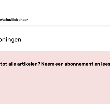
ortefeuillebeheer
woningen
Log in
om dit artikel te lezen.
tot alle artikelen? Neem een abonnement en lees