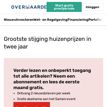
Start gratis
Inloggen
proefperiode
Nieuws
Investeren
Wet- en Regelgeving
Financiering
Portefeuil
Grootste stijging huizenprijzen in
twee jaar
Log in
om dit artikel te lezen.
Verder lezen en onbeperkt toegang
tot alle artikelen? Neem een
abonnement en lees de eerste
maand gratis.
Ontvang 2 nieuwsbrieven per week
Gratis deelname aan het Samen event