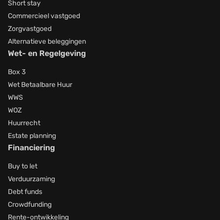
Short stay
Commercieel vastgoed
Zorgvastgoed
Alternatieve beleggingen
Wet- en Regelgeving
Box 3
Wet Betaalbare Huur
WWS
WOZ
Huurrecht
Estate planning
Financiering
Buy to let
Verduurzaming
Debt funds
Crowdfunding
Rente-ontwikkeling