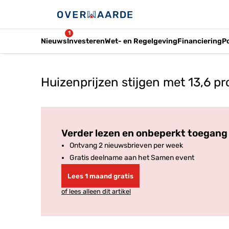
1
Nieuws
Investeren
Wet- en Regelgeving
Financiering
P
Huizenprijzen stijgen met 13,6 pr
Verder lezen en onbeperkt toegang 
Ontvang 2 nieuwsbrieven per week
Gratis deelname aan het Samen event
Lees 1 maand gratis
of lees alleen dit artikel