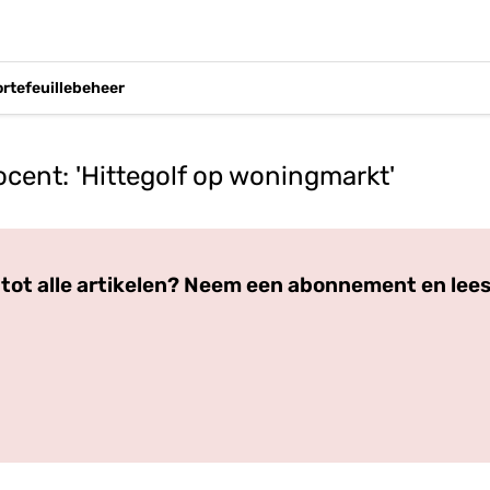
ortefeuillebeheer
ocent: 'Hittegolf op woningmarkt'
Log in
om dit artikel te lezen.
tot alle artikelen? Neem een abonnement en lees