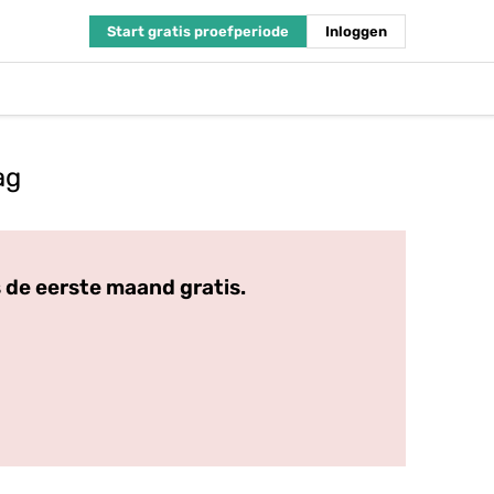
Start gratis proefperiode
Inloggen
ag
 de eerste maand gratis.