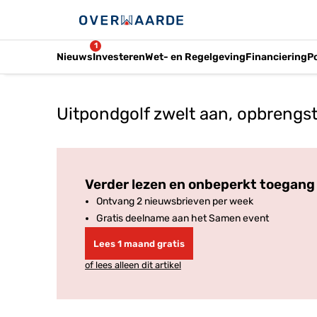
1
Nieuws
Investeren
Wet- en Regelgeving
Financiering
P
Uitpondgolf zwelt aan, opbrengs
Verder lezen en onbeperkt toegang 
Ontvang 2 nieuwsbrieven per week
Gratis deelname aan het Samen event
Lees 1 maand gratis
of lees alleen dit artikel