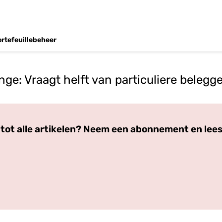
ortefeuillebeheer
e: Vraagt helft van particuliere belegge
Log in
om dit artikel te lezen.
tot alle artikelen? Neem een abonnement en lees