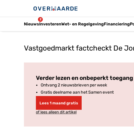
2
Nieuws
Investeren
Wet- en Regelgeving
Financiering
P
Vastgoedmarkt factcheckt De Jong
Verder lezen en onbeperkt toegang 
Ontvang 2 nieuwsbrieven per week
Gratis deelname aan het Samen event
Lees 1 maand gratis
of lees alleen dit artikel