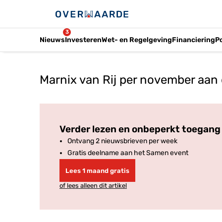
3
Nieuws
Investeren
Wet- en Regelgeving
Financiering
P
Marnix van Rij per november aan d
Verder lezen en onbeperkt toegang 
Ontvang 2 nieuwsbrieven per week
Gratis deelname aan het Samen event
Lees 1 maand gratis
of lees alleen dit artikel