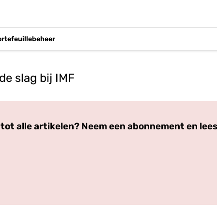
ortefeuillebeheer
e slag bij IMF
Log in
om dit artikel te lezen.
tot alle artikelen? Neem een abonnement en lees