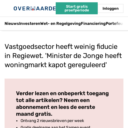
Start gratis
Inloggen
proefperiode
Nieuws
Investeren
Wet- en Regelgeving
Financiering
Portefeuil
Vastgoedsector heeft weinig fiducie
in Regiewet. 'Minister de Jonge heeft
woningmarkt kapot gereguleerd'
Log in
om dit artikel te lezen.
Verder lezen en onbeperkt toegang
tot alle artikelen? Neem een
abonnement en lees de eerste
maand gratis.
Ontvang 2 nieuwsbrieven per week
Gratis deelname aan het Samen event