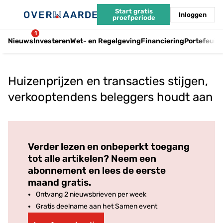
Start gratis
Inloggen
proefperiode
1
Nieuws
Investeren
Wet- en Regelgeving
Financiering
Portefeuil
Huizenprijzen en transacties stijgen,
verkooptendens beleggers houdt aan
Log in
om dit artikel te lezen.
Verder lezen en onbeperkt toegang
tot alle artikelen? Neem een
abonnement en lees de eerste
maand gratis.
Ontvang 2 nieuwsbrieven per week
Gratis deelname aan het Samen event