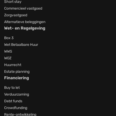
Short stay
Commercieel vastgoed
Zorgvastgoed
Alternatieve beleggingen
Wet- en Regelgeving
Box 3
Wet Betaalbare Huur
WWS
WOZ
Huurrecht
Estate planning
Financiering
Buy to let
Verduurzaming
Debt funds
Crowdfunding
Rente-ontwikkeling