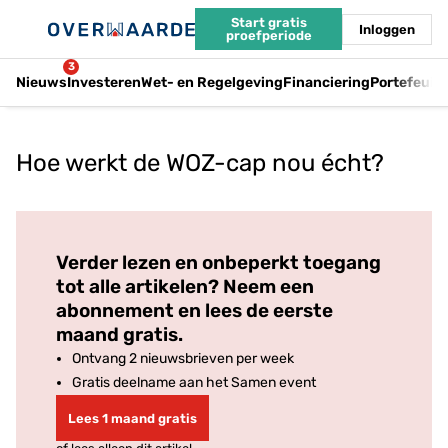
Start gratis
Inloggen
proefperiode
3
Nieuws
Investeren
Wet- en Regelgeving
Financiering
Portefeuil
Hoe werkt de WOZ-cap nou écht?
Log in
om dit artikel te lezen.
Verder lezen en onbeperkt toegang
tot alle artikelen? Neem een
abonnement en lees de eerste
maand gratis.
Ontvang 2 nieuwsbrieven per week
Gratis deelname aan het Samen event
Lees 1 maand gratis