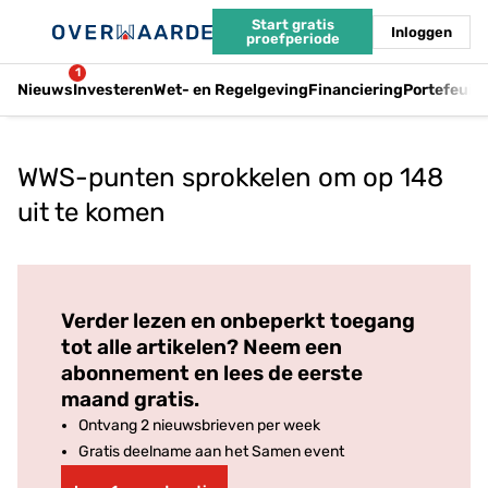
Start gratis
Inloggen
proefperiode
1
Nieuws
Investeren
Wet- en Regelgeving
Financiering
Portefeuil
WWS-punten sprokkelen om op 148
uit te komen
Log in
om dit artikel te lezen.
Verder lezen en onbeperkt toegang
tot alle artikelen? Neem een
abonnement en lees de eerste
maand gratis.
Ontvang 2 nieuwsbrieven per week
Gratis deelname aan het Samen event