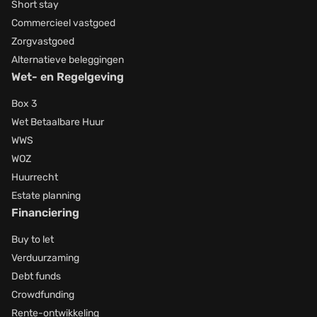
Short stay
Commercieel vastgoed
Zorgvastgoed
Alternatieve beleggingen
Wet- en Regelgeving
Box 3
Wet Betaalbare Huur
WWS
WOZ
Huurrecht
Estate planning
Financiering
Buy to let
Verduurzaming
Debt funds
Crowdfunding
Rente-ontwikkeling