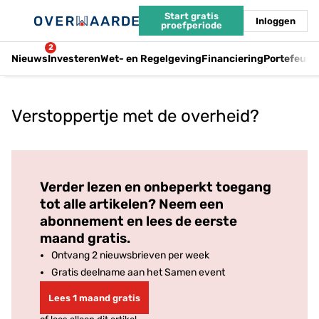
Start gratis
Inloggen
proefperiode
2
Nieuws
Investeren
Wet- en Regelgeving
Financiering
Portefeuil
Verstoppertje met de overheid?
Log in
om dit artikel te lezen.
Verder lezen en onbeperkt toegang
tot alle artikelen? Neem een
abonnement en lees de eerste
maand gratis.
Ontvang 2 nieuwsbrieven per week
Gratis deelname aan het Samen event
Lees 1 maand gratis