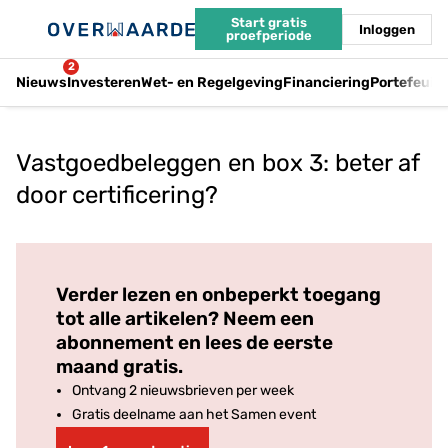
Start gratis
Inloggen
proefperiode
2
Nieuws
Investeren
Wet- en Regelgeving
Financiering
Portefeuil
Vastgoedbeleggen en box 3: beter af
door certificering?
Log in
om dit artikel te lezen.
Verder lezen en onbeperkt toegang
tot alle artikelen? Neem een
abonnement en lees de eerste
maand gratis.
Ontvang 2 nieuwsbrieven per week
Gratis deelname aan het Samen event