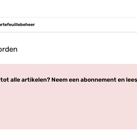
ortefeuillebeheer
orden
Log in
om dit artikel te lezen.
tot alle artikelen? Neem een abonnement en lees