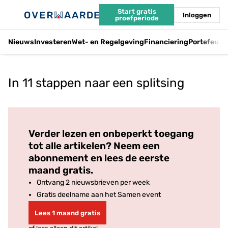
Start gratis
Inloggen
proefperiode
Nieuws
Investeren
Wet- en Regelgeving
Financiering
Portefeuil
In 11 stappen naar een splitsing
Log in
om dit artikel te lezen.
Verder lezen en onbeperkt toegang
tot alle artikelen? Neem een
abonnement en lees de eerste
maand gratis.
Ontvang 2 nieuwsbrieven per week
Gratis deelname aan het Samen event
Lees 1 maand gratis