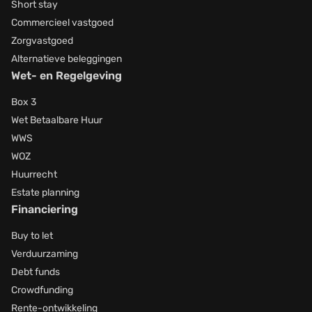
Short stay
Commercieel vastgoed
Zorgvastgoed
Alternatieve beleggingen
Wet- en Regelgeving
Box 3
Wet Betaalbare Huur
WWS
WOZ
Huurrecht
Estate planning
Financiering
Buy to let
Verduurzaming
Debt funds
Crowdfunding
Rente-ontwikkeling