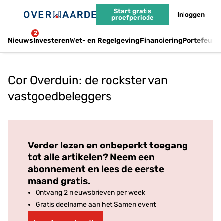
Start gratis
Inloggen
proefperiode
2
Nieuws
Investeren
Wet- en Regelgeving
Financiering
Portefeuil
Cor Overduin: de rockster van
vastgoedbeleggers
Log in
om dit artikel te lezen.
Verder lezen en onbeperkt toegang
tot alle artikelen? Neem een
abonnement en lees de eerste
maand gratis.
Ontvang 2 nieuwsbrieven per week
Gratis deelname aan het Samen event