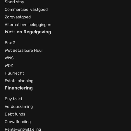
Short stay
Commercieel vastgoed
Zorgvastgoed
Alternatieve beleggingen
Wet- en Regelgeving
Box 3
Wet Betaalbare Huur
WWS
WOZ
Huurrecht
Estate planning
Financiering
Buy to let
Verduurzaming
Debt funds
Crowdfunding
Rente-ontwikkeling