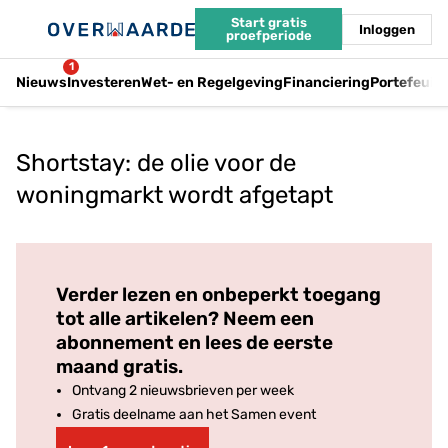
Start gratis
Inloggen
proefperiode
1
Nieuws
Investeren
Wet- en Regelgeving
Financiering
Portefeuil
Shortstay: de olie voor de
woningmarkt wordt afgetapt
Log in
om dit artikel te lezen.
Verder lezen en onbeperkt toegang
tot alle artikelen? Neem een
abonnement en lees de eerste
maand gratis.
Ontvang 2 nieuwsbrieven per week
Gratis deelname aan het Samen event