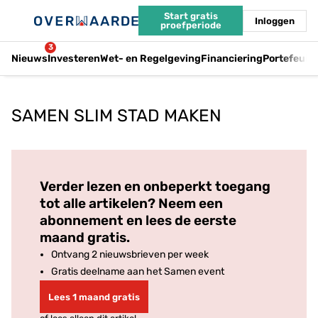
Start gratis
Inloggen
proefperiode
3
Nieuws
Investeren
Wet- en Regelgeving
Financiering
Portefeuil
SAMEN SLIM STAD MAKEN
Log in
om dit artikel te lezen.
Verder lezen en onbeperkt toegang
tot alle artikelen? Neem een
abonnement en lees de eerste
maand gratis.
Ontvang 2 nieuwsbrieven per week
Gratis deelname aan het Samen event
Lees 1 maand gratis