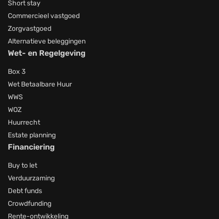
Short stay
Commercieel vastgoed
Zorgvastgoed
Alternatieve beleggingen
Wet- en Regelgeving
Box 3
Wet Betaalbare Huur
WWS
WOZ
Huurrecht
Estate planning
Financiering
Buy to let
Verduurzaming
Debt funds
Crowdfunding
Rente-ontwikkeling