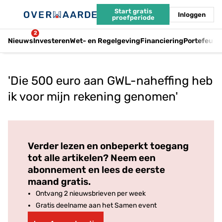
Start gratis
Inloggen
proefperiode
2
Nieuws
Investeren
Wet- en Regelgeving
Financiering
Portefeuil
'Die 500 euro aan GWL-naheffing heb
ik voor mijn rekening genomen'
Log in
om dit artikel te lezen.
Verder lezen en onbeperkt toegang
tot alle artikelen? Neem een
abonnement en lees de eerste
maand gratis.
Ontvang 2 nieuwsbrieven per week
Gratis deelname aan het Samen event